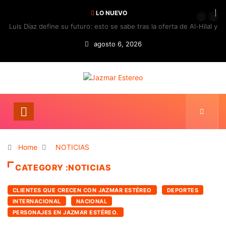
LO NUEVO
Luis Díaz define su futuro: esto se sabe tras la oferta de Al-Hilal y
la respuesta del Bayern
agosto 6, 2026
Home
NOTICIAS
CATEGORY :NOTICIAS
CLIENTES QUE CRECEN CON JAZMAR ESTÉREO
DEPORTES
INTERNACIONAL
NACIONAL
PERSONAJES EN JAZMAR ESTÉREO.