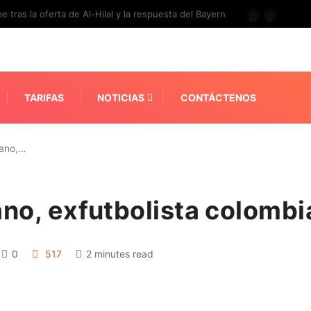
e tras la oferta de Al-Hilal y la respuesta del Bayern
TARIFAS
NOTICIAS
CONTÁCTENOS
liano,…
iano, exfutbolista colomb
0
517
2 minutes read