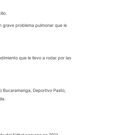
llo.
 un grave problema pulmonar que le
dimiento que le llevo a rodar por las
ico Bucaramanga, Deportivo Pasto,
la.
ulo del fútbol peruano en 2011.