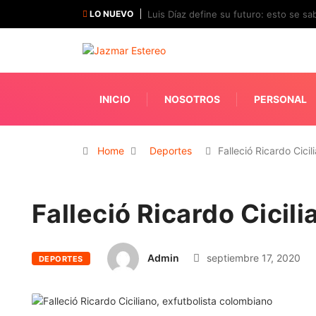
LO NUEVO
Luis Díaz define su futuro: esto se sab
INICIO
NOSOTROS
PERSONAL
Home
Deportes
Falleció Ricardo Cici
Falleció Ricardo Cicil
Admin
septiembre 17, 2020
DEPORTES