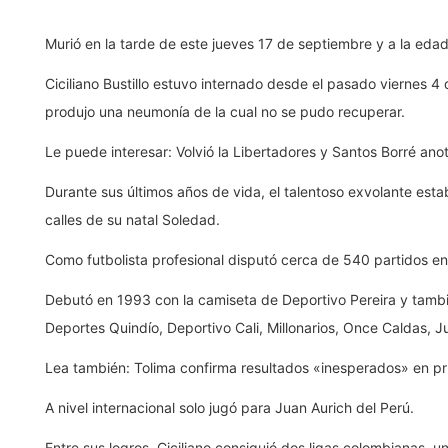
Murió en la tarde de este jueves 17 de septiembre y a la edad
Ciciliano Bustillo estuvo internado desde el pasado viernes 
produjo una neumonía de la cual no se pudo recuperar.
Le puede interesar: Volvió la Libertadores y Santos Borré ano
Durante sus últimos años de vida, el talentoso exvolante esta
calles de su natal Soledad.
Como futbolista profesional disputó cerca de 540 partidos en 
Debutó en 1993 con la camiseta de Deportivo Pereira y tambi
Deportes Quindío, Deportivo Cali, Millonarios, Once Caldas, Ju
Lea también: Tolima confirma resultados «inesperados» en 
A nivel internacional solo jugó para Juan Aurich del Perú.
Entre sus logros, Ciciliano consiguió dos ligas colombianas, u