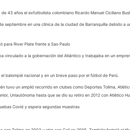
 de 43 años el exfutbolista colombiano Ricardo Manuel Ciciliano Busti
4 de septiembre en una clínica de la ciudad de Barranquilla debido a
tó para River Plate frente a Sao Paulo
ba vinculado a la gobernación del Atlántico y trabajaba en un empren
el balompié nacional y en un breve paso por el fútbol de Perú.
én tuvo un amplió recorrido en clubes como Deportes Tolima, Atlét
nior, Uniautónoma hasta que se dio su retiro en 2012 con Atlético Hui
pruebas Covid y espera segundas muestras
na con Tolima en 2003 y otra con Cali en 2005. También festejó el tít