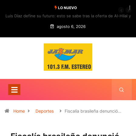
LO NUEVO
Luis Díaz define su futuro: esto se sabe tras la oferta de Al-Hilal y
la respuesta del Bayern
agosto 6, 2026
Home
Deportes
Fiscalía brasileña denunció…