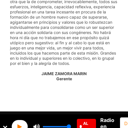
otra que la de comprometer, irrevocablemente, todos sus
esfuerzos, inteligencia, capacidad reflexiva, experiencia
profesional en una tarea incesante en procura de la
formación de un hombre nuevo capaz de superarse,
agigantarse en principios y valores que lo robustezcan
individualmente para consolidarse como un ser superior
en una acción solidaria con sus congéneres. No habrá
hora ni día que no trabajemos en ese propósito quizá
utópico pero sugestivo: al fin y al cabo lo que está en
juego en una mejor vida, un mejor vivir para todos,
incluidos los que hacemos parte de esta misión. Grandes
en lo individual y superiores en lo colectivo, en lo grupal
por el bien y la alegría de todos.
JAIME ZAMORA
MARIN
Gerente
© 2020, Jazmar Estereo. Desarrollado por:
Aiserver.com
Radio
D
AL
en