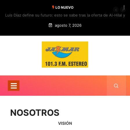
LO NUEVO
Luis Díaz define su futuro: esto se sabe tras la oferta de Al-Hilal y
la respuesta del Bayern
agosto 7, 2026
NOSOTROS
VISIÓN