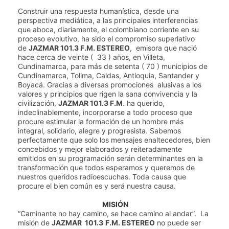
Construir una respuesta humanística, desde una
perspectiva mediática, a las principales interferencias
que aboca, diariamente, el colombiano corriente en su
proceso evolutivo, ha sido el compromiso superlativo
de
JAZMAR 101.3 F.M. ESTEREO
,
emisora que nació
hace cerca de veinte (
33
) años, en Villeta,
Cundinamarca, para más de setenta ( 70 ) municipios de
Cundinamarca, Tolima, Caldas, Antioquia, Santander y
Boyacá. Gracias a diversas promociones
alusivas a los
valores y principios que rigen la sana convivencia y la
civilización,
JAZMAR 101.3 F.M
. ha querido,
indeclinablemente, incorporarse a todo proceso que
procure estimular la formación de un hombre más
integral, solidario, alegre y progresista. Sabemos
perfectamente que solo los mensajes enaltecedores, bien
concebidos y mejor elaborados y reiteradamente
emitidos en su programación serán determinantes en la
transformación que todos esperamos y queremos de
nuestros queridos radioescuchas. Toda causa que
procure el bien común es y será nuestra causa.
MISIÓN
“Caminante no hay camino, se hace camino al andar”.
La
misión de
JAZMAR
101.3
F.M. ESTEREO
no puede ser