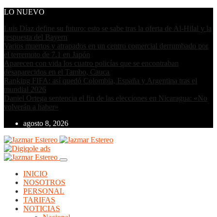
LO NUEVO
Luis Díaz define su futuro: esto se sabe tras la oferta de Al-Hilal y la
respuesta del Bayern
Varios muertos y atrapados en un centro comercial derrumbado por
el terremoto de 7.1 en Japón
Aparecen con vida los cuatro policías que se encontraban
desaparecidos en el Tambo, Cauca
Ranking FIFA: así quedó Colombia, España y Argentina tras el
mundial 2026
Daniel Ortega sentencia el fin de las elecciones en Nicaragua: «No
volverán a haber»
agosto 8, 2026
INICIO
NOSOTROS
PERSONAL
TARIFAS
NOTICIAS