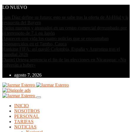
LO NUEVO
Luis Díaz define su futuro: esto se sabe tras la oferta de Al-Hilal y la
respuesta del Bayern
Varios muertos y atrapados en un centro comercial derrumbado por
el terremoto de 7.1 en Japón
Aparecen con vida los cuatro policías que se encontraban
desaparecidos en el Tambo, Cauca
Ranking FIFA: así quedó Colombia, España y Argentina tras el
mundial 2026
Daniel Ortega sentencia el fin de las elecciones en Nicaragua: «No
volverán a haber»
agosto 7, 2026
INICIO
NOSOTROS
PERSONAL
TARIFAS
NOTICIAS