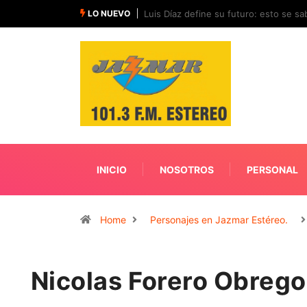
LO NUEVO
Luis Díaz define su futuro: esto se sab
INICIO
NOSOTROS
PERSONAL
Home
Personajes en Jazmar Estéreo.
Nicolas Forero Obrego