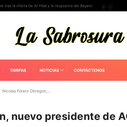
e tras la oferta de Al-Hilal y la respuesta del Bayern
TARIFAS
NOTICIAS
CONTÁCTENOS
Nicolas Forero Obregon,…
n, nuevo presidente de A