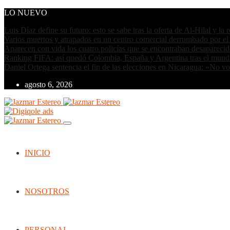
LO NUEVO
Luis Díaz define su futuro: esto se sabe tras la oferta de Al-Hilal y la
Varios muertos y atrapados en un centro comercial derrumbado por el
Aparecen con vida los cuatro policías que se encontraban desapareci
Ranking FIFA: así quedó Colombia, España y Argentina tras el mund
Daniel Ortega sentencia el fin de las elecciones en Nicaragua: «No v
agosto 6, 2026
INICIO
NOSOTROS
PERSONAL