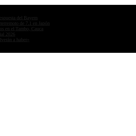
 respuesta del Bayern
 terremoto de 7.1 en Japón
dos en el Tambo, Cauca
ial 2026
olverán a haber»