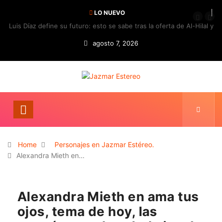
LO NUEVO
Luis Díaz define su futuro: esto se sabe tras la oferta de Al-Hilal y
la respuesta del Bayern
agosto 7, 2026
Home
Personajes en Jazmar Estéreo.
Alexandra Mieth en…
Alexandra Mieth en ama tus
ojos, tema de hoy, las