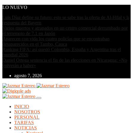
LO NUEVO
Luis Díaz define su futuro: esto se sabe tras la oferta de Al-Hilal y la
respuesta del Bayern
Varios muertos y atrapados en un centro comercial derrumbado por
el terremoto de 7.1 en Japón
Aparecen con vida los cuatro policías que se encontraban
desaparecidos en el Tambo, Cauca
Ranking FIFA: así quedó Colombia, España y Argentina tras el
mundial 2026
Daniel Ortega sentencia el fin de las elecciones en Nicaragua: «No
volverán a haber»
agosto 7, 2026
INICIO
NOSOTROS
PERSONAL
TARIFAS
NOTICIAS