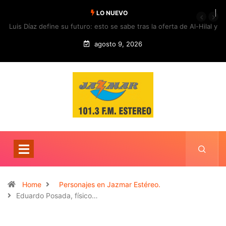
LO NUEVO
Luis Díaz define su futuro: esto se sabe tras la oferta de Al-Hilal y
la respuesta del Bayern
agosto 9, 2026
Home
Personajes en Jazmar Estéreo.
Eduardo Posada, físico…