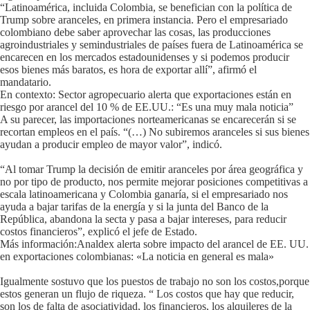
“Latinoamérica, incluida Colombia, se benefician con la política de
Trump sobre aranceles, en primera instancia. Pero el empresariado
colombiano debe saber aprovechar las cosas, las producciones
agroindustriales y semindustriales de países fuera de Latinoamérica se
encarecen en los mercados estadounidenses y si podemos producir
esos bienes más baratos, es hora de exportar allí”, afirmó el
mandatario.
En contexto: Sector agropecuario alerta que exportaciones están en
riesgo por arancel del 10 % de EE.UU.: “Es una muy mala noticia”
A su parecer, las importaciones norteamericanas se encarecerán si se
recortan empleos en el país. “(…) No subiremos aranceles si sus bienes
ayudan a producir empleo de mayor valor”, indicó.
“Al tomar Trump la decisión de emitir aranceles por área geográfica y
no por tipo de producto, nos permite mejorar posiciones competitivas a
escala latinoamericana y Colombia ganaría, si el empresariado nos
ayuda a bajar tarifas de la energía y si la junta del Banco de la
República, abandona la secta y pasa a bajar intereses, para reducir
costos financieros”, explicó el jefe de Estado.
Más información:Analdex alerta sobre impacto del arancel de EE. UU.
en exportaciones colombianas: «La noticia en general es mala»
Igualmente sostuvo que los puestos de trabajo no son los costos,porque
estos generan un flujo de riqueza. “ Los costos que hay que reducir,
son los de falta de asociatividad, los financieros, los alquileres de la