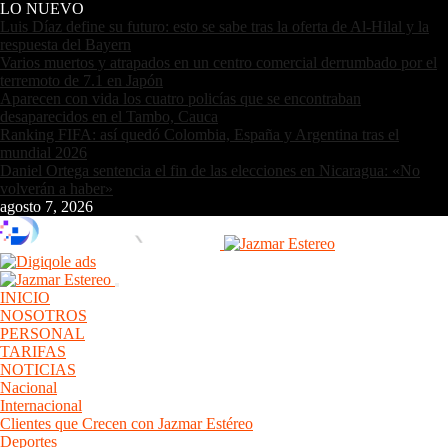
LO NUEVO
Luis Díaz define su futuro: esto se sabe tras la oferta de Al-Hilal y la
respuesta del Bayern
Varios muertos y atrapados en un centro comercial derrumbado por el
terremoto de 7.1 en Japón
Aparecen con vida los cuatro policías que se encontraban
desaparecidos en el Tambo, Cauca
Ranking FIFA: así quedó Colombia, España y Argentina tras el
mundial 2026
Daniel Ortega sentencia el fin de las elecciones en Nicaragua: «No
volverán a haber»
agosto 7, 2026
INICIO
NOSOTROS
PERSONAL
TARIFAS
NOTICIAS
Nacional
Internacional
Clientes que Crecen con Jazmar Estéreo
Deportes