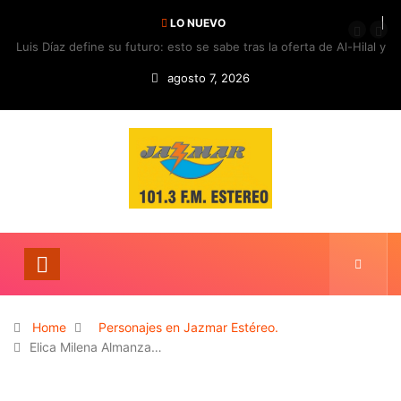
LO NUEVO
Luis Díaz define su futuro: esto se sabe tras la oferta de Al-Hilal y
la respuesta del Bayern
agosto 7, 2026
Home
Personajes en Jazmar Estéreo.
Elica Milena Almanza…