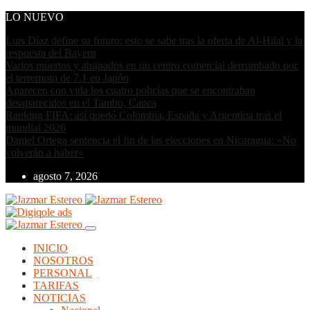
LO NUEVO
Luis Díaz define su futuro: esto se sabe tras la oferta de Al-Hilal y la
respuesta del Bayern
Varios muertos y atrapados en un centro comercial derrumbado por
el terremoto de 7.1 en Japón
Aparecen con vida los cuatro policías que se encontraban
desaparecidos en el Tambo, Cauca
Ranking FIFA: así quedó Colombia, España y Argentina tras el
mundial 2026
Daniel Ortega sentencia el fin de las elecciones en Nicaragua: «No
volverán a haber»
agosto 7, 2026
INICIO
NOSOTROS
PERSONAL
TARIFAS
NOTICIAS