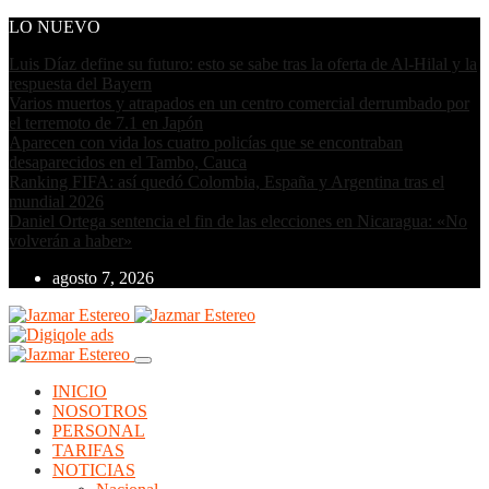
LO NUEVO
Luis Díaz define su futuro: esto se sabe tras la oferta de Al-Hilal y la
respuesta del Bayern
Varios muertos y atrapados en un centro comercial derrumbado por
el terremoto de 7.1 en Japón
Aparecen con vida los cuatro policías que se encontraban
desaparecidos en el Tambo, Cauca
Ranking FIFA: así quedó Colombia, España y Argentina tras el
mundial 2026
Daniel Ortega sentencia el fin de las elecciones en Nicaragua: «No
volverán a haber»
agosto 7, 2026
INICIO
NOSOTROS
PERSONAL
TARIFAS
NOTICIAS