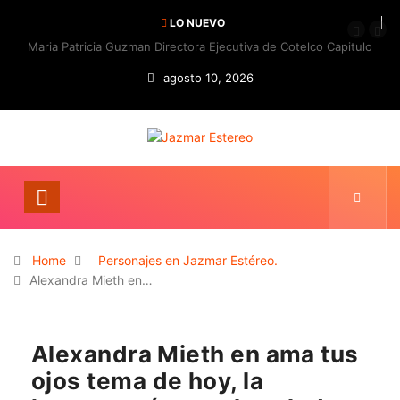
LO NUEVO
Maria Patricia Guzman Directora Ejecutiva de Cotelco Capitulo
Bogotá Cundinamarca
agosto 10, 2026
Home
Personajes en Jazmar Estéreo.
Alexandra Mieth en…
Alexandra Mieth en ama tus
ojos tema de hoy, la