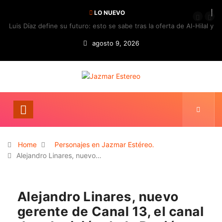
LO NUEVO
Luis Díaz define su futuro: esto se sabe tras la oferta de Al-Hilal y
la respuesta del Bayern
agosto 9, 2026
Home
Personajes en Jazmar Estéreo.
Alejandro Linares, nuevo…
Alejandro Linares, nuevo
gerente de Canal 13, el canal