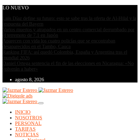
LO NUEVO
Luis Díaz define su futuro: esto se sabe tras la oferta de Al-Hilal y la
respuesta del Bayern
Varios muertos y atrapados en un centro comercial derrumbado por
el terremoto de 7.1 en Japón
Aparecen con vida los cuatro policías que se encontraban
desaparecidos en el Tambo, Cauca
Ranking FIFA: así quedó Colombia, España y Argentina tras el
mundial 2026
Daniel Ortega sentencia el fin de las elecciones en Nicaragua: «No
volverán a haber»
agosto 8, 2026
INICIO
NOSOTROS
PERSONAL
TARIFAS
NOTICIAS