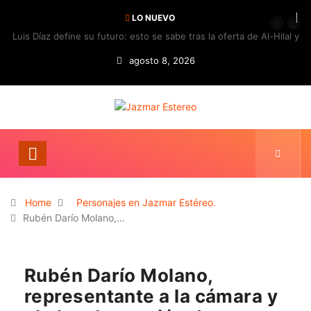
LO NUEVO
Luis Díaz define su futuro: esto se sabe tras la oferta de Al-Hilal y
la respuesta del Bayern
agosto 8, 2026
Home
Personajes en Jazmar Estéreo.
Rubén Darío Molano,…
Rubén Darío Molano,
representante a la cámara y