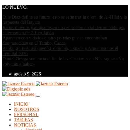
LO NUEVO
Luis Díaz define su futuro: esto se sabe tras la oferta de Al-Hilal y la
respuesta del Bayern
Varios muertos y atrapados en un centro comercial derrumbado por
el terremoto de 7.1 en Japón
Aparecen con vida los cuatro policías que se encontraban
desaparecidos en el Tambo, Cauca
Ranking FIFA: así quedó Colombia, España y Argentina tras el
mundial 2026
Daniel Ortega sentencia el fin de las elecciones en Nicaragua: «No
volverán a haber»
agosto 9, 2026
INICIO
NOSOTROS
PERSONAL
TARIFAS
NOTICIAS