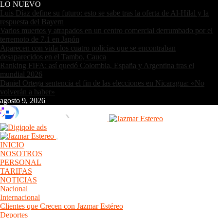
LO NUEVO
Luis Díaz define su futuro: esto se sabe tras la oferta de Al-Hilal y la
respuesta del Bayern
Varios muertos y atrapados en un centro comercial derrumbado por el
terremoto de 7.1 en Japón
Aparecen con vida los cuatro policías que se encontraban
desaparecidos en el Tambo, Cauca
Ranking FIFA: así quedó Colombia, España y Argentina tras el
mundial 2026
Daniel Ortega sentencia el fin de las elecciones en Nicaragua: «No
volverán a haber»
agosto 9, 2026
INICIO
NOSOTROS
PERSONAL
TARIFAS
NOTICIAS
Nacional
Internacional
Clientes que Crecen con Jazmar Estéreo
Deportes