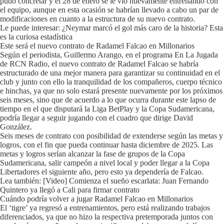
pudo concretar y el 28 de enero se le vio nuevamente entrenando con
el equipo, aunque en esta ocasión se habrían llevado a cabo un par de
modificaciones en cuanto a la estructura de su nuevo contrato.
Le puede interesar: ¿Neymar marcó el gol más caro de la historia? Esta
es la curiosa estadística
Este será el nuevo contrato de Radamel Falcao en Millonarios
Según el periodista, Guillermo Arango, en el programa En La Jugada
de RCN Radio, el nuevo contrato de Radamel Falcao se habría
estructurado de una mejor manera para garantizar su continuidad en el
club y junto con ello la tranquilidad de los compañeros, cuerpo técnico
e hinchas, ya que no solo estará presente nuevamente por los próximos
seis meses, sino que de acuerdo a lo que ocurra durante este lapso de
tiempo en el que disputará la Liga BetPlay y la Copa Sudamericana,
podría llegar a seguir jugando con el cuadro que dirige David
González.
Seis meses de contrato con posibilidad de extenderse según las metas y
logros, con el fin que pueda continuar hasta diciembre de 2025. Las
metas y logros serían alcanzar la fase de grupos de la Copa
Sudamericana, salir campeón a nivel local y poder llegar a la Copa
Libertadores el siguiente año, pero esto ya dependería de Falcao.
Lea también: [Video] Comienza el sueño escarlata: Juan Fernando
Quintero ya llegó a Cali para firmar contrato
Cuándo podría volver a jugar Radamel Falcao en Millonarios
El ‘tigre’ ya regresó a entrenamientos, pero está realizando trabajos
diferenciados, ya que no hizo la respectiva pretemporada juntos con