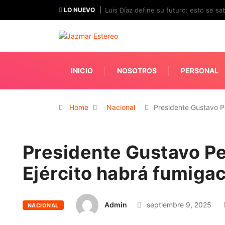
LO NUEVO
Luis Díaz define su futuro: esto se sab
INICIO
NOSOTROS
PERSONAL
Home
Nacional
Presidente Gustavo P
Presidente Gustavo Pet
Ejército habrá fumiga
Admin
septiembre 9, 2025
NACIONAL