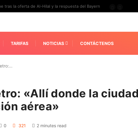
e tras la oferta de Al-Hilal y la respuesta del Bayern
TARIFAS
NOTICIAS
CONTÁCTENOS
etro:…
ro: «Allí donde la ciudad
ción aérea»
0
321
2 minutes read