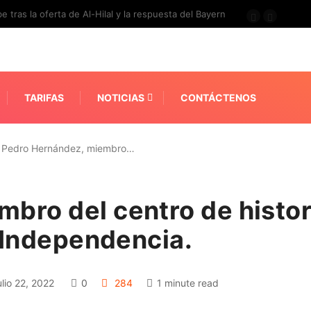
e tras la oferta de Al-Hilal y la respuesta del Bayern
TARIFAS
NOTICIAS
CONTÁCTENOS
Pedro Hernández, miembro…
bro del centro de histo
e Independencia.
ulio 22, 2022
0
284
1 minute read