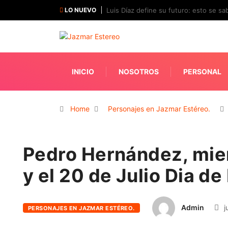
LO NUEVO
Luis Díaz define su futuro: esto se sab
INICIO
NOSOTROS
PERSONAL
Home
Personajes en Jazmar Estéreo.
Pedro Hernández, miem
y el 20 de Julio Dia d
Admin
j
PERSONAJES EN JAZMAR ESTÉREO.