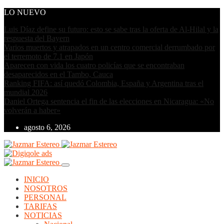
LO NUEVO
Luis Díaz define su futuro: esto se sabe tras la oferta de Al-Hilal y la
respuesta del Bayern
Varios muertos y atrapados en un centro comercial derrumbado por
el terremoto de 7.1 en Japón
Aparecen con vida los cuatro policías que se encontraban
desaparecidos en el Tambo, Cauca
Ranking FIFA: así quedó Colombia, España y Argentina tras el
mundial 2026
Daniel Ortega sentencia el fin de las elecciones en Nicaragua: «No
volverán a haber»
agosto 6, 2026
INICIO
NOSOTROS
PERSONAL
TARIFAS
NOTICIAS