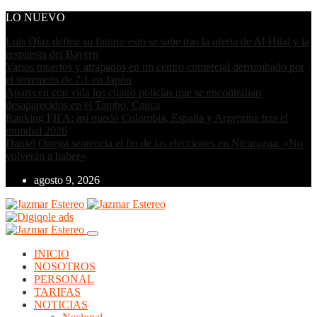
LO NUEVO
Luis Díaz define su futuro: esto se sabe tras la oferta de Al-Hilal y la
respuesta del Bayern
Varios muertos y atrapados en un centro comercial derrumbado por
el terremoto de 7.1 en Japón
Aparecen con vida los cuatro policías que se encontraban
desaparecidos en el Tambo, Cauca
Ranking FIFA: así quedó Colombia, España y Argentina tras el
mundial 2026
Daniel Ortega sentencia el fin de las elecciones en Nicaragua: «No
volverán a haber»
agosto 9, 2026
INICIO
NOSOTROS
PERSONAL
TARIFAS
NOTICIAS