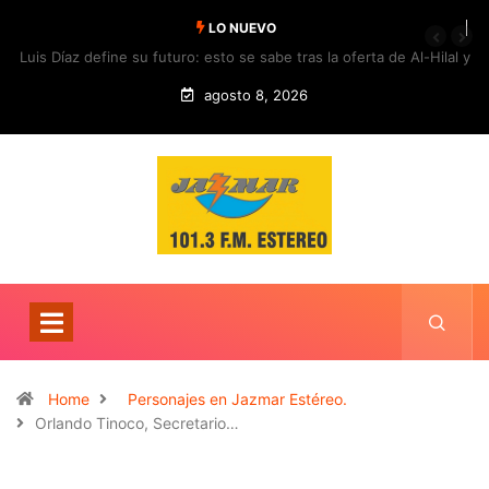
LO NUEVO
Luis Díaz define su futuro: esto se sabe tras la oferta de Al-Hilal y
la respuesta del Bayern
agosto 8, 2026
Home
Personajes en Jazmar Estéreo.
Orlando Tinoco, Secretario…