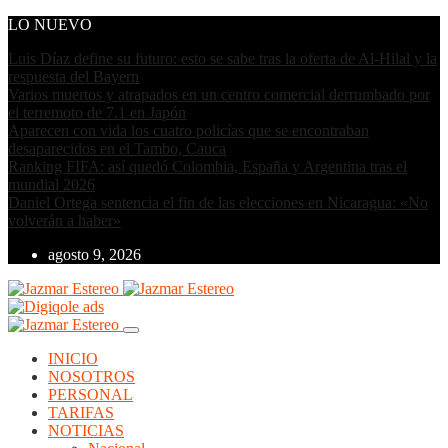
LO NUEVO
Luis Díaz define su futuro: esto se sabe tras la oferta de Al-Hilal y la
respuesta del Bayern
Varios muertos y atrapados en un centro comercial derrumbado por
el terremoto de 7.1 en Japón
Aparecen con vida los cuatro policías que se encontraban
desaparecidos en el Tambo, Cauca
Ranking FIFA: así quedó Colombia, España y Argentina tras el
mundial 2026
Daniel Ortega sentencia el fin de las elecciones en Nicaragua: «No
volverán a haber»
agosto 9, 2026
INICIO
NOSOTROS
PERSONAL
TARIFAS
NOTICIAS