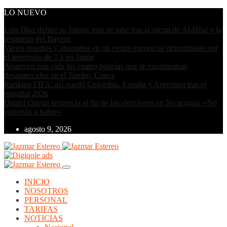
LO NUEVO
Luis Díaz define su futuro: esto se sabe tras la oferta de Al-Hilal y la
respuesta del Bayern
Varios muertos y atrapados en un centro comercial derrumbado por
el terremoto de 7.1 en Japón
Aparecen con vida los cuatro policías que se encontraban
desaparecidos en el Tambo, Cauca
Ranking FIFA: así quedó Colombia, España y Argentina tras el
mundial 2026
Daniel Ortega sentencia el fin de las elecciones en Nicaragua: «No
volverán a haber»
agosto 9, 2026
INICIO
NOSOTROS
PERSONAL
TARIFAS
NOTICIAS