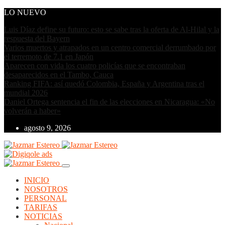
LO NUEVO
Luis Díaz define su futuro: esto se sabe tras la oferta de Al-Hilal y la
respuesta del Bayern
Varios muertos y atrapados en un centro comercial derrumbado por
el terremoto de 7.1 en Japón
Aparecen con vida los cuatro policías que se encontraban
desaparecidos en el Tambo, Cauca
Ranking FIFA: así quedó Colombia, España y Argentina tras el
mundial 2026
Daniel Ortega sentencia el fin de las elecciones en Nicaragua: «No
volverán a haber»
agosto 9, 2026
INICIO
NOSOTROS
PERSONAL
TARIFAS
NOTICIAS