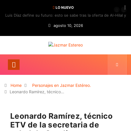
LO NUEVO
Luis Díaz define su futuro: esto se sabe tras la oferta de Al-Hilal y
la respuesta del Bayern
agosto 10, 2026
Home
Personajes en Jazmar Estéreo.
Leonardo Ramírez, técnico…
Leonardo Ramírez, técnico
ETV de la secretaria de