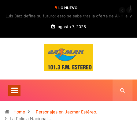
LO NUEVO
Luis Díaz define su futuro: esto se sabe tras la oferta de Al-Hilal y
la respuesta del Bayern
agosto 7, 2026
Home
Personajes en Jazmar Estéreo.
La Policía Nacional…