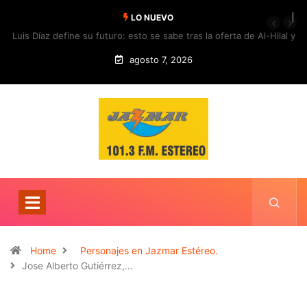
LO NUEVO
Luis Díaz define su futuro: esto se sabe tras la oferta de Al-Hilal y
la respuesta del Bayern
agosto 7, 2026
Home
Personajes en Jazmar Estéreo.
Jose Alberto Gutiérrez,…