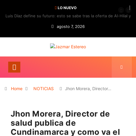
LO NUEVO
Luis Díaz define su futuro: esto se sabe tras la oferta de Al-Hilal y
la respuesta del Bayern
agosto 7, 2026
Home
NOTICIAS
Jhon Morera, Director…
Jhon Morera, Director de
salud publica de
Cundinamarca y como va el