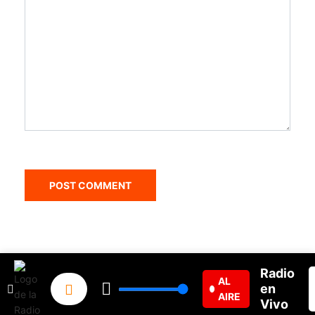
Radio
© 2020, Jazmar Estereo. Desarrollado por:
Aiserver.com
AL
en
AIRE
Vivo