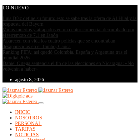
LO NUEVO
Luis Díaz define su futuro: esto se sabe tras la oferta de Al-Hilal y la
respuesta del Bayern
Varios muertos y atrapados en un centro comercial derrumbado por
el terremoto de 7.1 en Japón
Aparecen con vida los cuatro policías que se encontraban
desaparecidos en el Tambo, Cauca
Ranking FIFA: así quedó Colombia, España y Argentina tras el
mundial 2026
Daniel Ortega sentencia el fin de las elecciones en Nicaragua: «No
volverán a haber»
agosto 8, 2026
INICIO
NOSOTROS
PERSONAL
TARIFAS
NOTICIAS