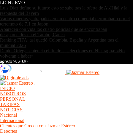
LO NUEVO
Luis Díaz define su futuro: esto se sabe tras la oferta de Al-Hilal y la
respuesta del Bayern
Varios muertos y atrapados en un centro comercial derrumbado por el
terremoto de 7.1 en Japón
Aparecen con vida los cuatro policías que se encontraban
desaparecidos en el Tambo, Cauca
Ranking FIFA: así quedó Colombia, España y Argentina tras el
mundial 2026
Daniel Ortega sentencia el fin de las elecciones en Nicaragua: «No
volverán a haber»
agosto 9, 2026
INICIO
NOSOTROS
PERSONAL
TARIFAS
NOTICIAS
Nacional
Internacional
Clientes que Crecen con Jazmar Estéreo
Deportes