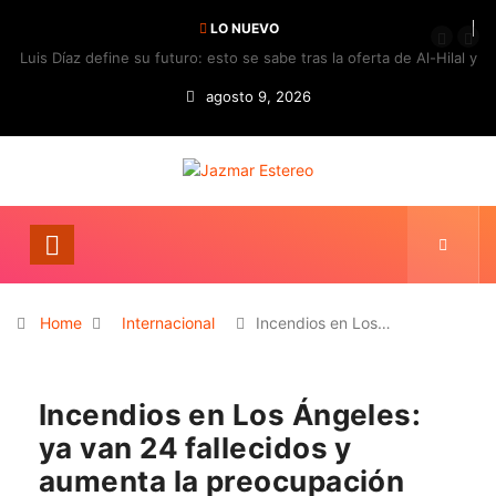
LO NUEVO
Luis Díaz define su futuro: esto se sabe tras la oferta de Al-Hilal y
la respuesta del Bayern
agosto 9, 2026
Home
Internacional
Incendios en Los…
Incendios en Los Ángeles:
ya van 24 fallecidos y
aumenta la preocupación