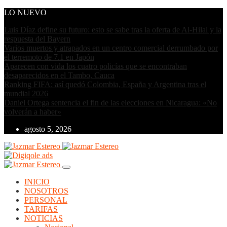
LO NUEVO
Luis Díaz define su futuro: esto se sabe tras la oferta de Al-Hilal y la
respuesta del Bayern
Varios muertos y atrapados en un centro comercial derrumbado por
el terremoto de 7.1 en Japón
Aparecen con vida los cuatro policías que se encontraban
desaparecidos en el Tambo, Cauca
Ranking FIFA: así quedó Colombia, España y Argentina tras el
mundial 2026
Daniel Ortega sentencia el fin de las elecciones en Nicaragua: «No
volverán a haber»
agosto 5, 2026
INICIO
NOSOTROS
PERSONAL
TARIFAS
NOTICIAS