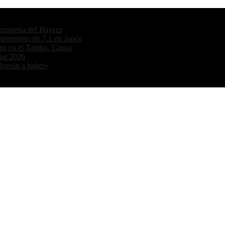
 respuesta del Bayern
 terremoto de 7.1 en Japón
dos en el Tambo, Cauca
ial 2026
olverán a haber»