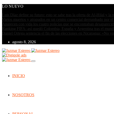
LO NUEVO
Luis Díaz define su futuro: esto se sabe tras la oferta de Al-Hilal y la
Varios muertos y atrapados en un centro comercial derrumbado por el
Aparecen con vida los cuatro policías que se encontraban desapareci
Ranking FIFA: así quedó Colombia, España y Argentina tras el mund
Daniel Ortega sentencia el fin de las elecciones en Nicaragua: «No v
agosto 8, 2026
INICIO
NOSOTROS
PERSONAL