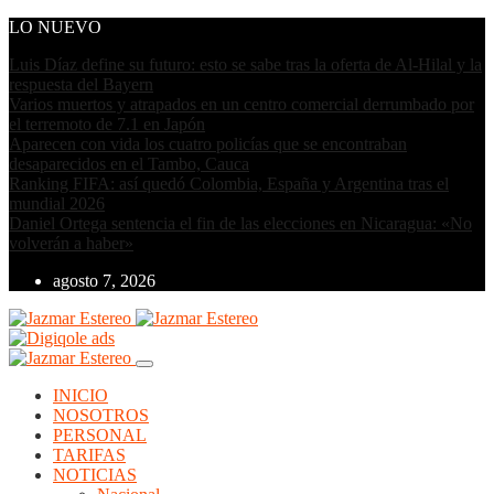
LO NUEVO
Luis Díaz define su futuro: esto se sabe tras la oferta de Al-Hilal y la
respuesta del Bayern
Varios muertos y atrapados en un centro comercial derrumbado por
el terremoto de 7.1 en Japón
Aparecen con vida los cuatro policías que se encontraban
desaparecidos en el Tambo, Cauca
Ranking FIFA: así quedó Colombia, España y Argentina tras el
mundial 2026
Daniel Ortega sentencia el fin de las elecciones en Nicaragua: «No
volverán a haber»
agosto 7, 2026
INICIO
NOSOTROS
PERSONAL
TARIFAS
NOTICIAS