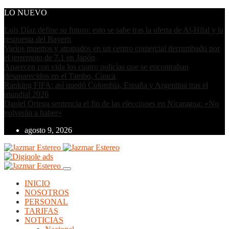
LO NUEVO
Luis Díaz define su futuro: esto se sabe tras la oferta de Al-Hilal y la
respuesta del Bayern
Varios muertos y atrapados en un centro comercial derrumbado por
el terremoto de 7.1 en Japón
Aparecen con vida los cuatro policías que se encontraban
desaparecidos en el Tambo, Cauca
Ranking FIFA: así quedó Colombia, España y Argentina tras el
mundial 2026
Daniel Ortega sentencia el fin de las elecciones en Nicaragua: «No
volverán a haber»
agosto 9, 2026
INICIO
NOSOTROS
PERSONAL
TARIFAS
NOTICIAS