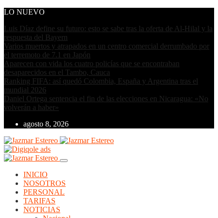
LO NUEVO
Luis Díaz define su futuro: esto se sabe tras la oferta de Al-Hilal y la
respuesta del Bayern
Varios muertos y atrapados en un centro comercial derrumbado por
el terremoto de 7.1 en Japón
Aparecen con vida los cuatro policías que se encontraban
desaparecidos en el Tambo, Cauca
Ranking FIFA: así quedó Colombia, España y Argentina tras el
mundial 2026
Daniel Ortega sentencia el fin de las elecciones en Nicaragua: «No
volverán a haber»
agosto 8, 2026
INICIO
NOSOTROS
PERSONAL
TARIFAS
NOTICIAS