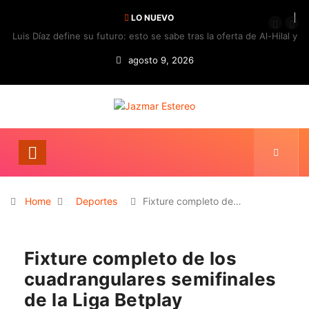
LO NUEVO
Luis Díaz define su futuro: esto se sabe tras la oferta de Al-Hilal y
la respuesta del Bayern
agosto 9, 2026
Home
Deportes
Fixture completo de…
Fixture completo de los
cuadrangulares semifinales
de la Liga Betplay