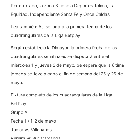
Por otro lado, la zona B tiene a Deportes Tolima, La
Equidad, Independiente Santa Fe y Once Caldas.
Lea también: Así se jugará la primera fecha de los
cuadrangulares de la Liga Betplay
Según estableció la Dimayor, la primera fecha de los
cuadrangulares semifinales se disputará entre el
miércoles 1 y jueves 2 de mayo. Se espera que la última
jornada se lleve a cabo el fin de semana del 25 y 26 de
mayo.
Fixture completo de los cuadrangulares de la Liga
BetPlay
Grupo A
Fecha 1 / 1-2 de mayo
Junior Vs Millonarios
Pereira Vs Bucaramanga