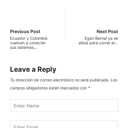
Previous Post
Next Post
Ecuador y Colombia
Egan Bernal ya se
vuelven a conectar
alista para correr el…
sus sistemas…
Leave a Reply
Tu dirección de correo electrónico no será publicada.
Los
campos obligatorios están marcados con
*