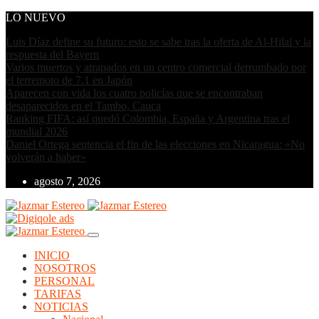
LO NUEVO
Luis Díaz define su futuro: esto se sabe tras la oferta de Al-Hilal y la
respuesta del Bayern
Varios muertos y atrapados en un centro comercial derrumbado por
el terremoto de 7.1 en Japón
Aparecen con vida los cuatro policías que se encontraban
desaparecidos en el Tambo, Cauca
Ranking FIFA: así quedó Colombia, España y Argentina tras el
mundial 2026
Daniel Ortega sentencia el fin de las elecciones en Nicaragua: «No
volverán a haber»
agosto 7, 2026
INICIO
NOSOTROS
PERSONAL
TARIFAS
NOTICIAS