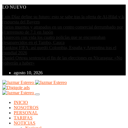
LO NUEVO
Luis Díaz define su futuro: esto se sabe tras la oferta de Al-Hilal y la
respuesta del Bayern
Varios muertos y atrapados en un centro comercial derrumbado por
el terremoto de 7.1 en Japón
Aparecen con vida los cuatro policías que se encontraban
desaparecidos en el Tambo, Cauca
Ranking FIFA: así quedó Colombia, España y Argentina tras el
mundial 2026
Daniel Ortega sentencia el fin de las elecciones en Nicaragua: «No
volverán a haber»
agosto 10, 2026
INICIO
NOSOTROS
PERSONAL
TARIFAS
NOTICIAS