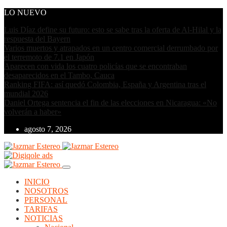
LO NUEVO
Luis Díaz define su futuro: esto se sabe tras la oferta de Al-Hilal y la
respuesta del Bayern
Varios muertos y atrapados en un centro comercial derrumbado por
el terremoto de 7.1 en Japón
Aparecen con vida los cuatro policías que se encontraban
desaparecidos en el Tambo, Cauca
Ranking FIFA: así quedó Colombia, España y Argentina tras el
mundial 2026
Daniel Ortega sentencia el fin de las elecciones en Nicaragua: «No
volverán a haber»
agosto 7, 2026
INICIO
NOSOTROS
PERSONAL
TARIFAS
NOTICIAS