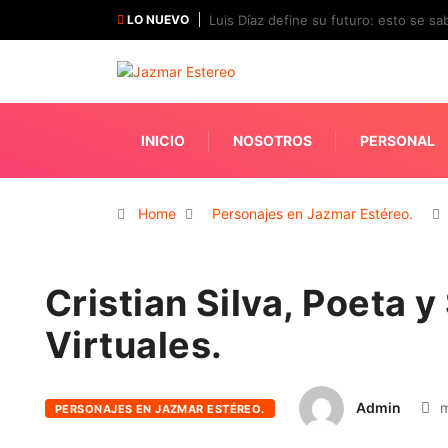
LO NUEVO
Luis Díaz define su futuro: esto se sab
INICIO
NOSOTROS
PERSONAL
Home
Personajes en Jazmar Estéreo.
Cristian Silva, Poeta 
Virtuales.
Admin
m
PERSONAJES EN JAZMAR ESTÉREO.