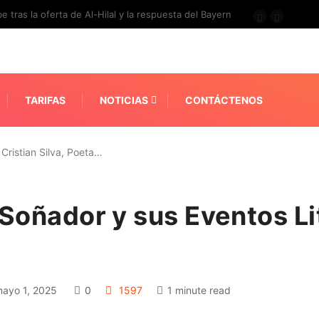
e tras la oferta de Al-Hilal y la respuesta del Bayern
TARIFAS
NOTICIAS
CONTÁCTENOS
Cristian Silva, Poeta…
y Soñador y sus Eventos Li
ayo 1, 2025
0
1597
1 minute read