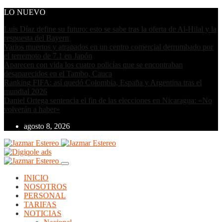
LO NUEVO
Luis Díaz define su futuro: esto se sabe tras la oferta de Al-Hilal y la
respuesta del Bayern
Varios muertos y atrapados en un centro comercial derrumbado por
el terremoto de 7.1 en Japón
Aparecen con vida los cuatro policías que se encontraban
desaparecidos en el Tambo, Cauca
Ranking FIFA: así quedó Colombia, España y Argentina tras el
mundial 2026
Daniel Ortega sentencia el fin de las elecciones en Nicaragua: «No
volverán a haber»
agosto 8, 2026
INICIO
NOSOTROS
PERSONAL
TARIFAS
NOTICIAS