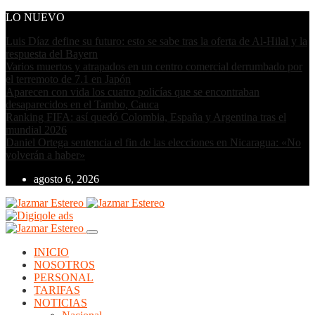
LO NUEVO
Luis Díaz define su futuro: esto se sabe tras la oferta de Al-Hilal y la
respuesta del Bayern
Varios muertos y atrapados en un centro comercial derrumbado por
el terremoto de 7.1 en Japón
Aparecen con vida los cuatro policías que se encontraban
desaparecidos en el Tambo, Cauca
Ranking FIFA: así quedó Colombia, España y Argentina tras el
mundial 2026
Daniel Ortega sentencia el fin de las elecciones en Nicaragua: «No
volverán a haber»
agosto 6, 2026
INICIO
NOSOTROS
PERSONAL
TARIFAS
NOTICIAS