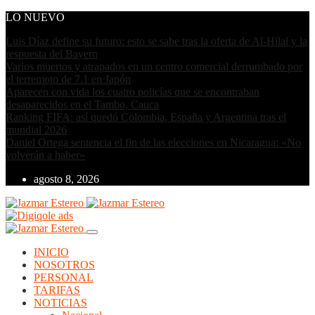
LO NUEVO
Luis Díaz define su futuro: esto se sabe tras la oferta de Al-Hilal y la
respuesta del Bayern
Varios muertos y atrapados en un centro comercial derrumbado por
el terremoto de 7.1 en Japón
Aparecen con vida los cuatro policías que se encontraban
desaparecidos en el Tambo, Cauca
Ranking FIFA: así quedó Colombia, España y Argentina tras el
mundial 2026
Daniel Ortega sentencia el fin de las elecciones en Nicaragua: «No
volverán a haber»
agosto 8, 2026
INICIO
NOSOTROS
PERSONAL
TARIFAS
NOTICIAS