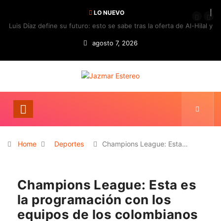
LO NUEVO
Luis Díaz define su futuro: esto se sabe tras la oferta de Al-Hilal y
la respuesta del Bayern
agosto 7, 2026
Home
Deportes
Champions League: Esta…
Champions League: Esta es
la programación con los
equipos de los colombianos